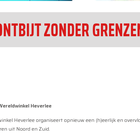
ONTBIJT ZONDER GRENZE
ereldwinkel Heverlee
kel Heverlee organiseert opnieuw een (h)eerlijk en overvloe
en uit Noord en Zuid.