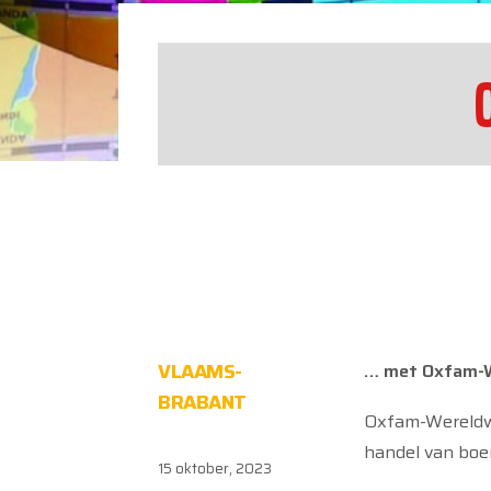
VLAAMS-
… met Oxfam-W
BRABANT
Oxfam-Wereldwin
handel van boer
15 oktober, 2023