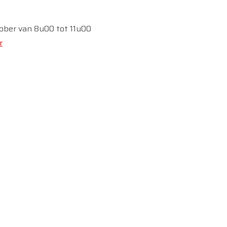
tober van 8u00 tot 11u00
r