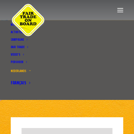
NIEUWS
ACTIVITEITEN
CAMPAGNE
FAIR TRADE
VIDEO’S
PERSHOEK
NEDERLANDS
FRANÇAIS