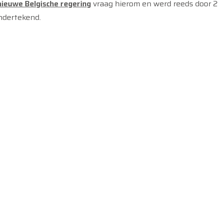
nieuwe Belgische regering
vraag hierom en werd reeds door 2
ndertekend.
RECENT VERSCHENEN
I
Inspiratiefiche: fair trade city tour
3 maart 2026
Inspiratiefiche: fair fashion show
3 maart 2026