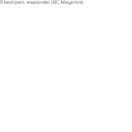
9 bedrijven, waaronder JBC, Mayerline,
NSTAGRAM #WEEKVANDEFAIRTRADE