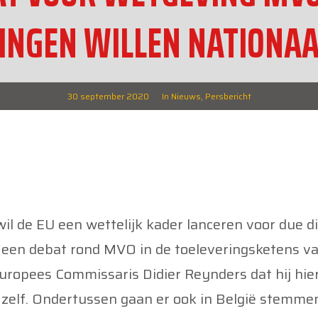
NGEN WILLEN NATIONAAL 
30 september 2020
In
Nieuws
,
Persbericht
il de EU een wettelijk kader lanceren voor due di
n een debat rond MVO in de toeleveringsketens v
uropees Commissaris Didier Reynders dat hij hier
 zelf. Ondertussen gaan er ook in België stemmen