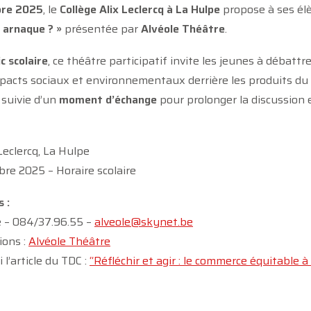
bre 2025
, le
Collège Alix Leclercq à La Hulpe
propose à ses élè
e arnaque ? »
présentée par
Alvéole Théâtre
.
ic scolaire
, ce théâtre participatif invite les jeunes à débat
mpacts sociaux et environnementaux derrière les produits du 
 suivie d’un
moment d’échange
pour prolonger la discussion e
Leclercq, La Hulpe
bre 2025 – Horaire scolaire
 :
e – 084/37.96.55 –
alveole@skynet.be
ions :
Alvéole Théâtre
l’article du TDC :
“Réfléchir et agir : le commerce équitable à