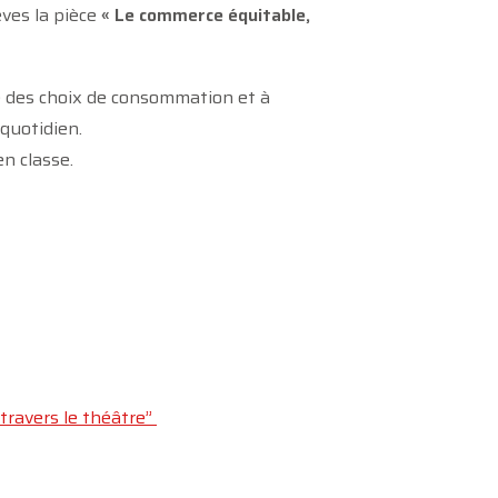
ves la pièce
« Le commerce équitable,
tre des choix de consommation et à
quotidien.
n classe.
 travers le théâtre”