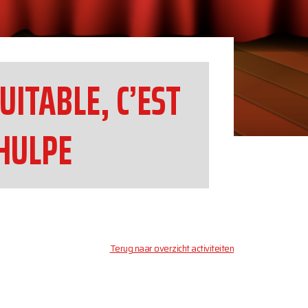
UITABLE, C’EST
 HULPE
Terug naar overzicht activiteiten