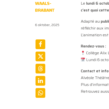
WAALS-
Le
lundi 6 octo
BRABANT
c’est quoi cett
Adapté au
publ
6 oktober, 2025
réfléchir aux i
L’animation est
Rendez-vous :
Collège Alix 
Lundi 6 octo
Contact et infos
Alvéole Théâtr
Plus d’informat
Retrouvez aussi 