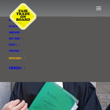
NIEUWS
ACTIVITEITEN
CAMPAGNE
FAIR TRADE
VIDEO’S
PERSHOEK
NEDERLANDS
FRANÇAIS