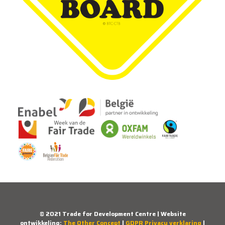
© 2021 Trade for Development Centre | Website
ontwikkeling:
The Other Concept
|
GDPR Privacy verklaring
|