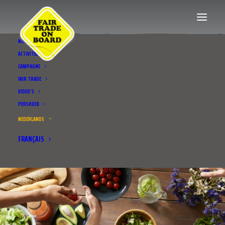
NIEUWS
ACTIVITEITEN
CAMPAGNE
FAIR TRADE
VIDEO’S
PERSHOEK
NEDERLANDS
FRANÇAIS