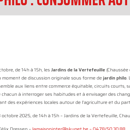
ctobre, de 14h à 15h, les
Jardins de la Vertefeuille
(Chaussée 
n moment de discussion originale sous forme de
jardin philo
.
semble aux liens entre commerce équitable, circuits courts, 
te chacun à interroger ses habitudes et à envisager des cha
rant des expériences locales autour de l’agriculture et du par
 octobre 2025, de 14h à 15h – Jardins de la Vertefeuille, Ch
élix Dressen –
lamaisoninter@skynet.be – 0478/50.30.88