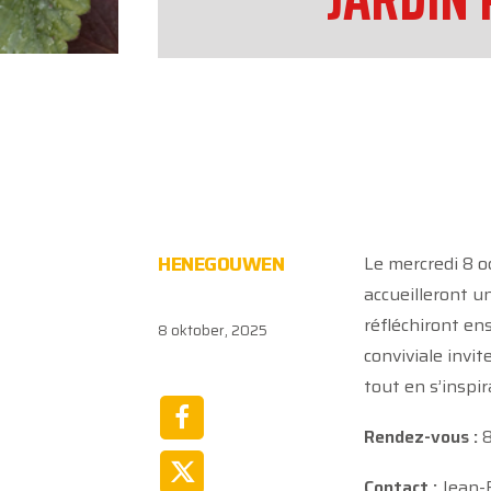
HENEGOUWEN
Le mercredi 8 o
accueilleront u
réfléchiront en
8 oktober, 2025
conviviale invi
tout en s’inspi
Rendez-vous :
8
Contact :
Jean-F