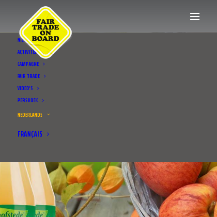
NIEUWS
ACTIVITEITEN
CAMPAGNE
FAIR TRADE
VIDEO’S
PERSHOEK
NEDERLANDS
FRANÇAIS