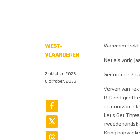
WEST-
Waregem trekt d
VLAANDEREN
Net als vorig 
2 oktober, 2023
Gedurende 2 da
8 oktober, 2023
Verven van text
B-Right geeft e
en duurzame kl
Let’s Get Thre
tweedehandskled
Kringloopwinkel