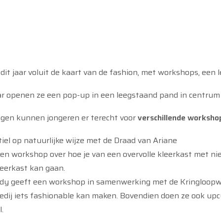
it jaar voluit de kaart van de fashion, met workshops, een l
jaar openen ze een pop-up in een leegstaand pand in centru
gen kunnen jongeren er terecht voor
verschillende worksho
iel op natuurlijke wijze met de Draad van Ariane
en workshop over hoe je van een overvolle kleerkast met niet
eerkast kan gaan.
ady geeft een workshop in samenwerking met de Kringloopwin
ij iets fashionable kan maken. Bovendien doen ze ook upcyc
.