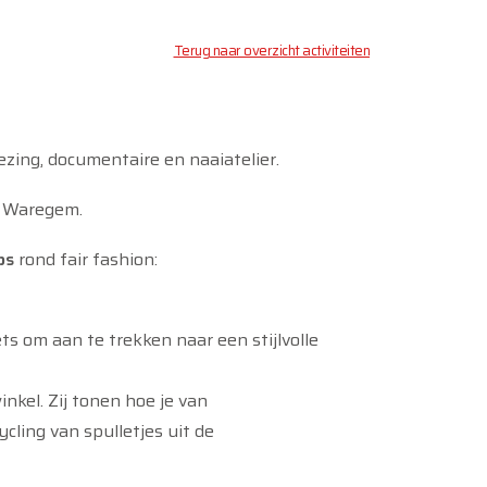
Terug naar overzicht activiteiten
ezing, documentaire en naaiatelier.
m Waregem.
ps
rond fair fashion:
s om aan te trekken naar een stijlvolle
kel. Zij tonen hoe je van
ling van spulletjes uit de