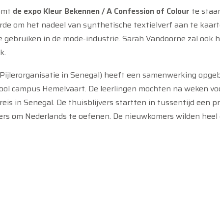
komt
de
expo Kleur Bekennen / A Confession of Colour
te staa
rde om het nadeel van synthetische textielverf aan te kaa
e gebruiken in de mode-industrie. Sarah Vandoorne zal ook 
k.
Pijlerorganisatie in Senegal) heeft een samenwerking opge
ol campus Hemelvaart. De leerlingen mochten na weken voorb
reis in Senegal. De thuisblijvers startten in tussentijd een
rs om Nederlands te oefenen. De nieuwkomers wilden heel g
leerlingen hebben de lessen verzorgd. In de week van 2 tot 
t
een documentaire
over de textielsector en haar tekortko
m 8 oktober