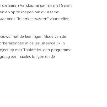
n die Sarah Vandoorne samen met Sarah
rten en op te roepen om duurzame
haar boek “Kleerkastvasten” voorstellen
bouwd met de leerlingen Mode van de
ereidingen in de les uiteindelijk in
 project op met TaalActief, een programma
raag een naailes krijgen en de
8 oktober heropen ze
het naaiatelier
.
mingen uitgezonden in samenwerking met