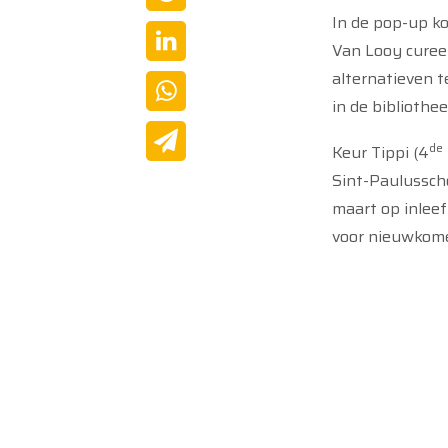
In de pop-up 
Van Looy curee
alternatieven t
in de bibliothee
de
Keur Tippi (4
Sint-Paulusscho
maart op inleef
voor nieuwkome
thuisblijvende 
Tenslotte word
Mooov.
Wanneer
: 2 te