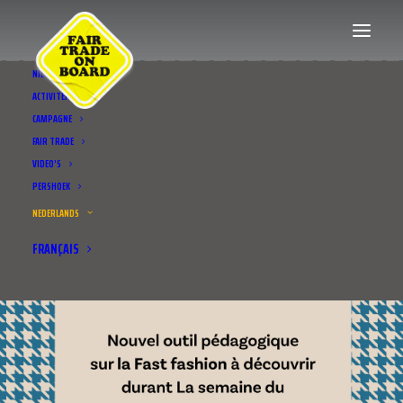
NIEUWS
ACTIVITEITEN
CAMPAGNE
FAIR TRADE
VIDEO’S
PERSHOEK
NEDERLANDS
FRANÇAIS