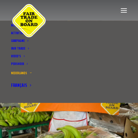
NIEUWS
ACTIVITEITEN
CAMPAGNE
FAIR TRADE
VIDEO’S
PERSHOEK
NEDERLANDS
FRANÇAIS