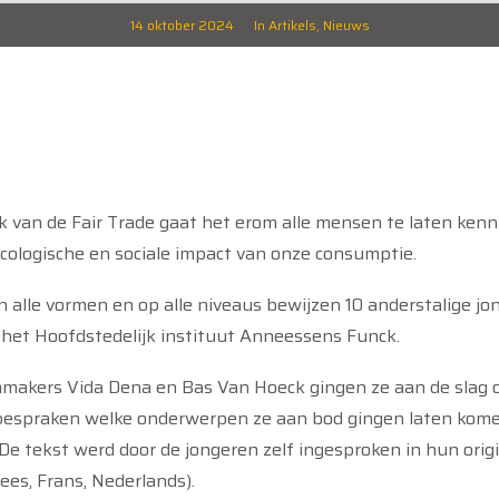
14 oktober 2024
In
Artikels
,
Nieuws
k van de Fair Trade gaat het erom alle mensen te laten ken
cologische en sociale impact van onze consumptie.
in alle vormen en op alle niveaus bewijzen 10 anderstalige jo
het Hoofdstedelijk instituut Anneessens Funck.
mmakers
Vida Dena en Bas Van Hoeck
gingen ze aan de slag
bespraken welke onderwerpen ze aan bod gingen laten kome
De tekst werd door de jongeren zelf ingesproken in hun orig
ees, Frans, Nederlands).