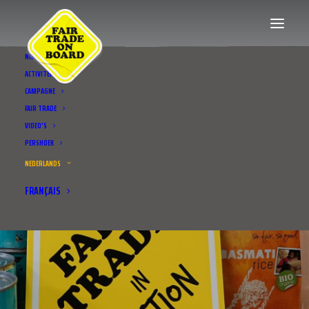
NIEUWS
ACTIVITEITEN
CAMPAGNE
FAIR TRADE
VIDEO’S
PERSHOEK
NEDERLANDS
FRANÇAIS